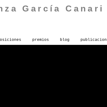
nza García Canari
osiciones
premios
blog
publicacion