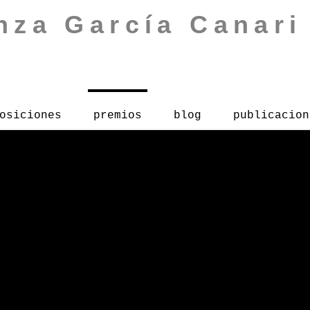
nza García Canari
osiciones
premios
blog
publicacion